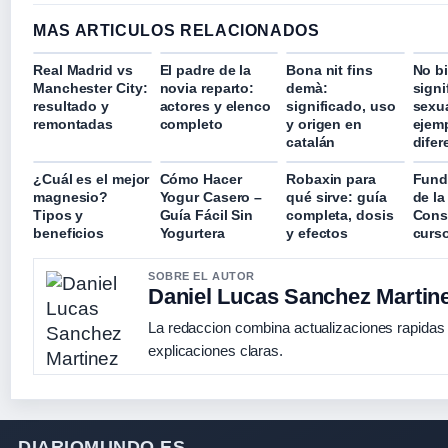
MAS ARTICULOS RELACIONADOS
Real Madrid vs
El padre de la
Bona nit fins
No bi
Manchester City:
novia reparto:
demà:
signi
resultado y
actores y elenco
significado, uso
sexua
remontadas
completo
y origen en
ejem
catalán
difer
¿Cuál es el mejor
Cómo Hacer
Robaxin para
Fund
magnesio?
Yogur Casero –
qué sirve: guía
de la
Tipos y
Guía Fácil Sin
completa, dosis
Cons
beneficios
Yogurtera
y efectos
curs
SOBRE EL AUTOR
Daniel Lucas Sanchez Martin
La redaccion combina actualizaciones rapidas
explicaciones claras.
DIARIOMUNDO.ES