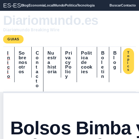
ES-ES
Blog
Economia
Local
Mundo
Politica
Tecnologia
Buscar
Contacto
Diariomundo.es
Diariomundo Breaking Wire
GUIAS
I
So
C
Nu
Pri
Polit
B
B
T
o
n
bre
o
estr
va
ica
o
l
p
i
nos
n
a
cy
de
l
o
i
c
otr
t
hist
Po
cook
e
g
c
s
i
os
a
oria
lic
ies
ti
o
c
y
n
t
o
Bolsos Bimba 