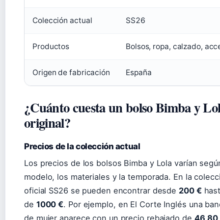
Colección actual
SS26
Productos
Bolsos, ropa, calzado, acc
Origen de fabricación
España
¿Cuánto cuesta un bolso Bimba y Lo
original?
Precios de la colección actual
Los precios de los bolsos Bimba y Lola varían segú
modelo, los materiales y la temporada. En la colecc
oficial SS26 se pueden encontrar desde
200 €
hast
de
1000 €
. Por ejemplo, en El Corte Inglés una ban
de mujer aparece con un precio rebajado de
46,80