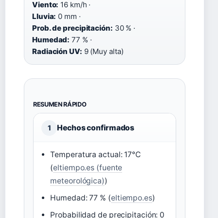
Viento:
16 km/h ·
Lluvia:
0 mm ·
Prob. de precipitación:
30 % ·
Humedad:
77 % ·
Radiación UV:
9 (Muy alta)
RESUMEN RÁPIDO
Hechos confirmados
1
Temperatura actual: 17°C
(
eltiempo.es (fuente
meteorológica)
)
Humedad: 77 % (
eltiempo.es
)
Probabilidad de precipitación: 0