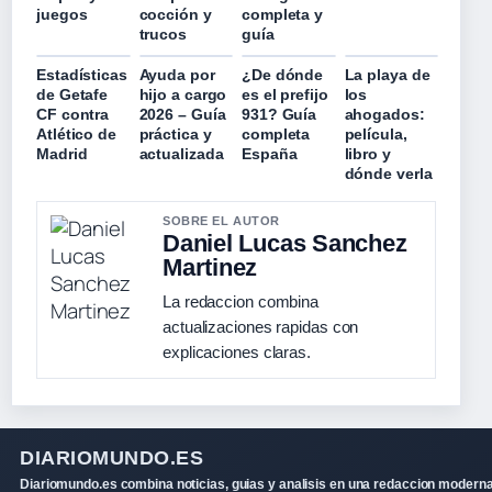
juegos
cocción y
completa y
trucos
guía
Estadísticas
Ayuda por
¿De dónde
La playa de
de Getafe
hijo a cargo
es el prefijo
los
CF contra
2026 – Guía
931? Guía
ahogados:
Atlético de
práctica y
completa
película,
Madrid
actualizada
España
libro y
dónde verla
SOBRE EL AUTOR
Daniel Lucas Sanchez
Martinez
La redaccion combina
actualizaciones rapidas con
explicaciones claras.
DIARIOMUNDO.ES
Diariomundo.es combina noticias, guias y analisis en una redaccion moderna