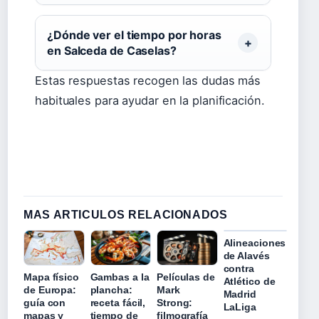
¿Dónde ver el tiempo por horas
en Salceda de Caselas?
Estas respuestas recogen las dudas más
habituales para ayudar en la planificación.
MAS ARTICULOS RELACIONADOS
Alineaciones
de Alavés
contra
Mapa físico
Gambas a la
Películas de
Atlético de
de Europa:
plancha:
Mark
Madrid
guía con
receta fácil,
Strong:
LaLiga
mapas y
tiempo de
filmografía