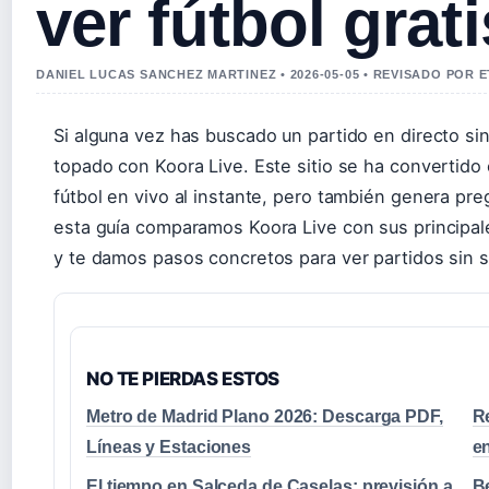
ver fútbol grat
DANIEL LUCAS SANCHEZ MARTINEZ • 2026-05-05 • REVISADO POR 
Si alguna vez has buscado un partido en directo si
topado con Koora Live. Este sitio se ha convertido
fútbol en vivo al instante, pero también genera pre
esta guía comparamos Koora Live con sus principale
y te damos pasos concretos para ver partidos sin 
NO TE PIERDAS ESTOS
Metro de Madrid Plano 2026: Descarga PDF,
R
Líneas y Estaciones
e
El tiempo en Salceda de Caselas: previsión a
B