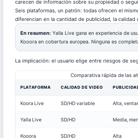
carecen de información sobre su propiedad o segur
Seis plataformas, un patrón: todas ofrecen el mis
diferencian en la cantidad de publicidad, la calidad d
En resumen:
Yalla Live gana en experiencia de usu
Kooora en cobertura europea. Ninguna es completa
La implicación: el usuario elige entre riesgos de se
Comparativa rápida de las alt
PLATAFORMA
CALIDAD DE VIDEO
PUBLICIDA
Koora Live
SD/HD variable
Alta, vent
Yalla Live
SD/HD
Media, men
Kooora
SD/HD
Alta