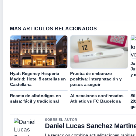
MAS ARTICULOS RELACIONADOS
Ju
Ju
Hyatt Regency Hesperia
Prueba de embarazo
y 
Madrid: Hotel 5 estrellas en
positiva: interpretación y
Castellana
pasos a seguir
Receta de albóndigas en
Alineaciones confirmadas
Si
salsa: fácil y tradicional
Athletic vs FC Barcelona
20
gu
SOBRE EL AUTOR
Daniel Lucas Sanchez Martin
La redaccion combina actualizaciones rapidas 