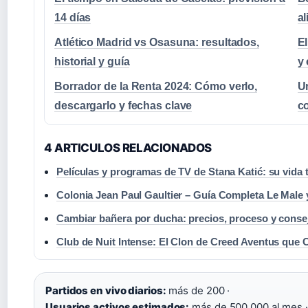
14 días
al
Atlético Madrid vs Osasuna: resultados,
E
historial y guía
y 
Borrador de la Renta 2024: Cómo verlo,
Un
descargarlo y fechas clave
c
4 ARTICULOS RELACIONADOS
Películas y programas de TV de Stana Katić: su vida 
Colonia Jean Paul Gaultier – Guía Completa Le Male 
Cambiar bañera por ducha: precios, proceso y conse
Club de Nuit Intense: El Clon de Creed Aventus que 
Partidos en vivo diarios:
más de 200 ·
Usuarios activos estimados:
más de 500,000 al mes ·