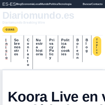
ES-ES
Blog
Economia
Local
Mundo
Politica
Tecnologia
Buscar
Contacto
Diariomundo.es
Diariomundo Breaking Wire
GUIAS
I
So
C
Nu
Pri
Polit
B
B
T
o
n
bre
o
estr
va
ica
o
l
p
i
nos
n
a
cy
de
l
o
i
c
otr
t
hist
Po
cook
e
g
c
s
i
os
a
oria
lic
ies
ti
o
c
y
n
t
o
Koora Live en