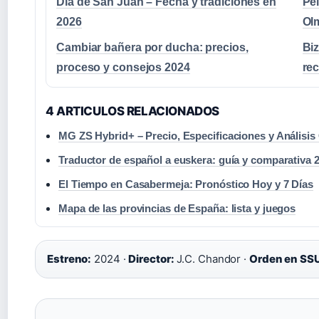
Día de San Juan – Fecha y tradiciones en
Pel
2026
Ol
Cambiar bañera por ducha: precios,
Bi
proceso y consejos 2024
rec
4 ARTICULOS RELACIONADOS
MG ZS Hybrid+ – Precio, Especificaciones y Análisi
Traductor de español a euskera: guía y comparativa 
El Tiempo en Casabermeja: Pronóstico Hoy y 7 Días
Mapa de las provincias de España: lista y juegos
Estreno:
2024 ·
Director:
J.C. Chandor ·
Orden en SS