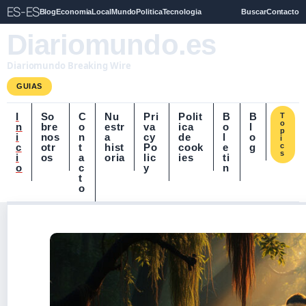
ES-ES
Blog
Economia
Local
Mundo
Politica
Tecnologia
Buscar
Contacto
Diariomundo.es
Diariomundo Breaking Wire
GUIAS
I
So
C
Nu
Pri
Polit
B
B
T
o
n
bre
o
estr
va
ica
o
l
p
i
nos
n
a
cy
de
l
o
i
c
otr
t
hist
Po
cook
e
g
c
s
i
os
a
oria
lic
ies
ti
o
c
y
n
t
o