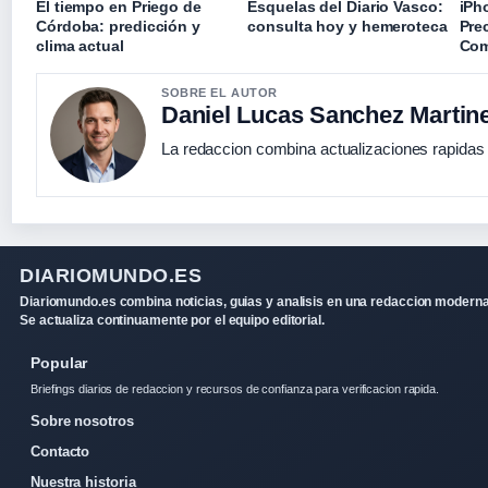
El tiempo en Priego de
Esquelas del Diario Vasco:
iPh
Córdoba: predicción y
consulta hoy y hemeroteca
Pre
clima actual
Com
SOBRE EL AUTOR
Daniel Lucas Sanchez Martin
La redaccion combina actualizaciones rapidas 
DIARIOMUNDO.ES
Diariomundo.es combina noticias, guias y analisis en una redaccion moderna
Se actualiza continuamente por el equipo editorial.
Popular
Briefings diarios de redaccion y recursos de confianza para verificacion rapida.
Sobre nosotros
Contacto
Nuestra historia