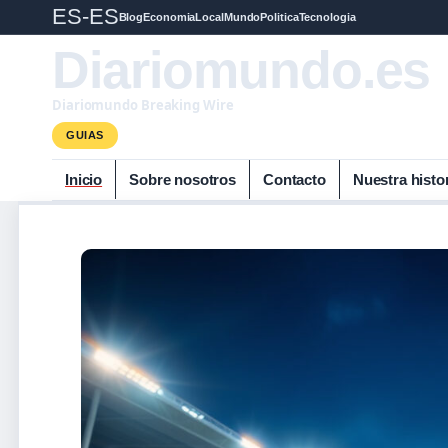
ES-ES
Blog
Economia
Local
Mundo
Politica
Tecnologia
Diariomundo.es
Diariomundo Breaking Wire
GUIAS
Inicio
Sobre nosotros
Contacto
Nuestra histo