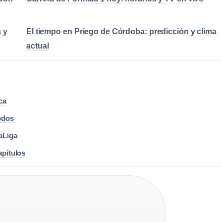
 y
El tiempo en Priego de Córdoba: predicción y clima
actual
ca
odos
aLiga
apítulos