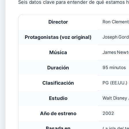
Seis datos clave para entender de qué estamos 
Director
Ron Clement
Protagonistas (voz original)
Joseph Gordo
Música
James Newt
Duración
95 minutos
Clasificación
PG (EE.UU.)
Estudio
Walt Disney 
Año de estreno
2002
Basada en
La isla del t