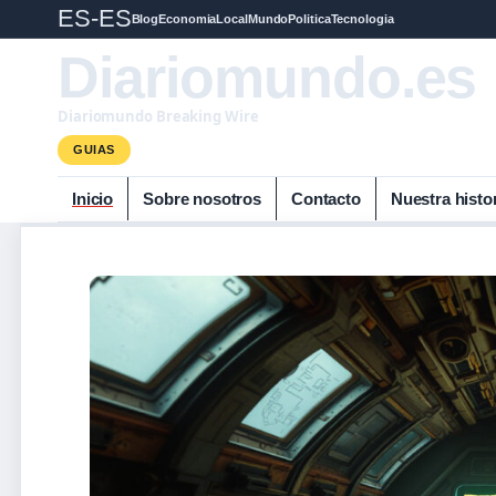
ES-ES
Blog
Economia
Local
Mundo
Politica
Tecnologia
Diariomundo.es
Diariomundo Breaking Wire
GUIAS
Inicio
Sobre nosotros
Contacto
Nuestra histo