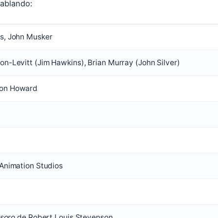
hablando:
s, John Musker
n-Levitt (Jim Hawkins), Brian Murray (John Silver)
on Howard
Animation Studios
esoro
de Robert Louis Stevenson