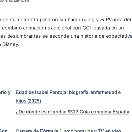
 DANIEL MERCER
e en su momento pasaron sin hacer ruido, y
El Planeta del
e combinó animación tradicional con CGI, basada en un
genes deslumbrantes se esconde una historia de expectativ
a Disney.
rio y
Edad de Isabel Pantoja: biografía, enfermedad e
hijos (2025)
y
¿De dónde es el prefijo 931? Guía completa España
¿Son
Carrera de Fórmula 1 hoy: horarios y TV en vivo