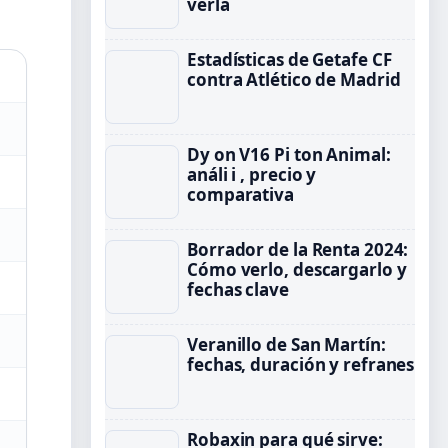
verla
Estadísticas de Getafe CF
contra Atlético de Madrid
Dy on V16 Pi ton Animal:
análi i , precio y
comparativa
Borrador de la Renta 2024:
Cómo verlo, descargarlo y
fechas clave
Veranillo de San Martín:
fechas, duración y refranes
Robaxin para qué sirve: