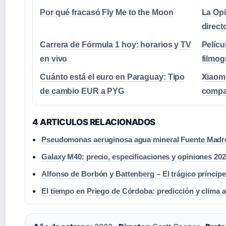
Por qué fracasó Fly Me to the Moon
La Opi
direct
Carrera de Fórmula 1 hoy: horarios y TV
Pelícu
en vivo
filmog
Cuánto está el euro en Paraguay: Tipo
Xiaomi
de cambio EUR a PYG
compa
4 ARTICULOS RELACIONADOS
Pseudomonas aeruginosa agua mineral Fuente Madre 
Galaxy M40: precio, especificaciones y opiniones 20
Alfonso de Borbón y Battenberg – El trágico príncipe
El tiempo en Priego de Córdoba: predicción y clima a