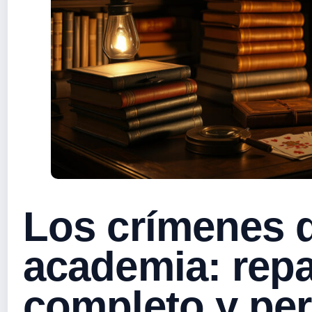
Los crímenes d
academia: repa
completo y pe