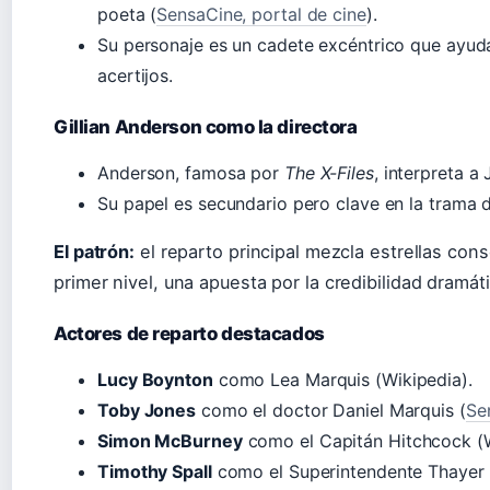
poeta (
SensaCine, portal de cine
).
Su personaje es un cadete excéntrico que ayuda
acertijos.
Gillian Anderson como la directora
Anderson, famosa por
The X-Files
, interpreta a
Su papel es secundario pero clave en la trama 
El patrón:
el reparto principal mezcla estrellas con
primer nivel, una apuesta por la credibilidad dramát
Actores de reparto destacados
Lucy Boynton
como Lea Marquis (Wikipedia).
Toby Jones
como el doctor Daniel Marquis (
Se
Simon McBurney
como el Capitán Hitchcock (W
Timothy Spall
como el Superintendente Thayer 