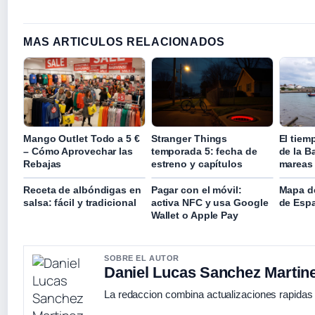
MAS ARTICULOS RELACIONADOS
Mango Outlet Todo a 5 €
Stranger Things
El tiem
– Cómo Aprovechar las
temporada 5: fecha de
de la B
Rebajas
estreno y capítulos
mareas
Receta de albóndigas en
Pagar con el móvil:
Mapa de
salsa: fácil y tradicional
activa NFC y usa Google
de Espa
Wallet o Apple Pay
SOBRE EL AUTOR
Daniel Lucas Sanchez Martin
La redaccion combina actualizaciones rapidas 