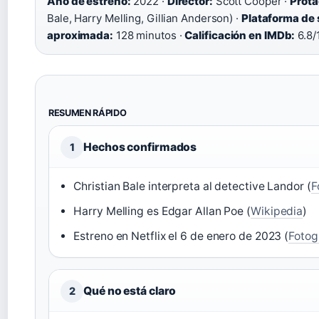
Año de estreno:
2022 ·
Director:
Scott Cooper ·
Prota
Bale, Harry Melling, Gillian Anderson) ·
Plataforma de 
aproximada:
128 minutos ·
Calificación en IMDb:
6.8/
RESUMEN RÁPIDO
Hechos confirmados
1
Christian Bale interpreta al detective Landor (
F
Harry Melling es Edgar Allan Poe (
Wikipedia
)
Estreno en Netflix el 6 de enero de 2023 (
Foto
Qué no está claro
2