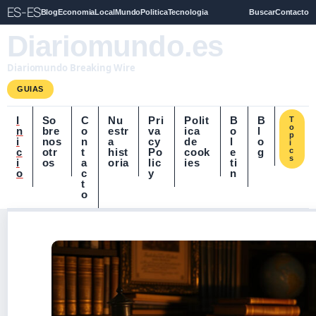
ES-ES
Blog
Economia
Local
Mundo
Politica
Tecnologia
Buscar
Contacto
Diariomundo.es
Diariomundo Breaking Wire
GUIAS
I
So
C
Nu
Pri
Polit
B
B
T
o
n
bre
o
estr
va
ica
o
l
p
i
nos
n
a
cy
de
l
o
i
c
otr
t
hist
Po
cook
e
g
c
s
i
os
a
oria
lic
ies
ti
o
c
y
n
t
o