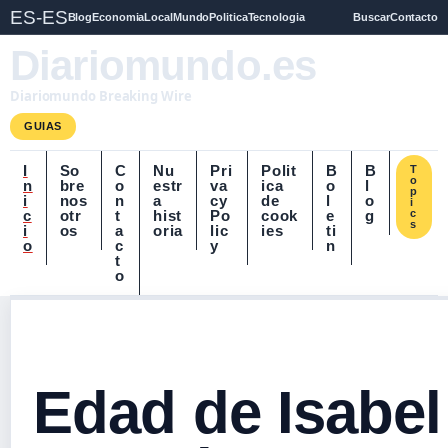
ES-ES
Blog
Economia
Local
Mundo
Politica
Tecnologia
Buscar
Contacto
Diariomundo.es
Diariomundo Breaking Wire
GUIAS
I
So
C
Nu
Pri
Polit
B
B
T
o
n
bre
o
estr
va
ica
o
l
p
i
nos
n
a
cy
de
l
o
i
c
otr
t
hist
Po
cook
e
g
c
s
i
os
a
oria
lic
ies
ti
o
c
y
n
t
o
Edad de Isabel