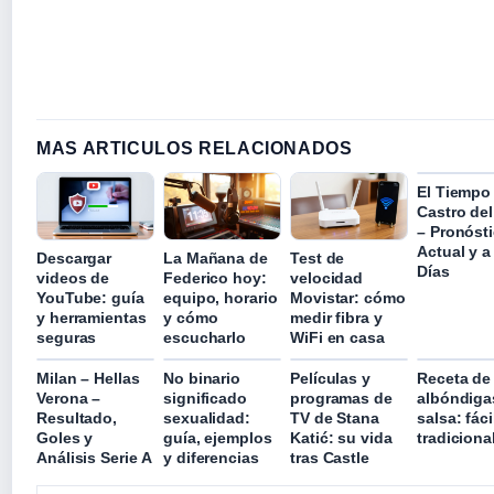
MAS ARTICULOS RELACIONADOS
El Tiempo
Castro del
– Pronóst
Actual y a
Descargar
La Mañana de
Test de
Días
videos de
Federico hoy:
velocidad
YouTube: guía
equipo, horario
Movistar: cómo
y herramientas
y cómo
medir fibra y
seguras
escucharlo
WiFi en casa
Milan – Hellas
No binario
Películas y
Receta de
Verona –
significado
programas de
albóndiga
Resultado,
sexualidad:
TV de Stana
salsa: fáci
Goles y
guía, ejemplos
Katić: su vida
tradiciona
Análisis Serie A
y diferencias
tras Castle