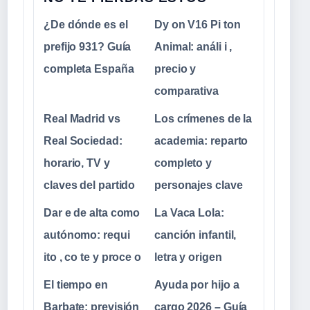
¿De dónde es el
Dy on V16 Pi ton
prefijo 931? Guía
Animal: análi i ,
completa España
precio y
comparativa
Real Madrid vs
Los crímenes de la
Real Sociedad:
academia: reparto
horario, TV y
completo y
claves del partido
personajes clave
Dar e de alta como
La Vaca Lola:
autónomo: requi
canción infantil,
ito , co te y proce o
letra y origen
El tiempo en
Ayuda por hijo a
Barbate: previsión
cargo 2026 – Guía