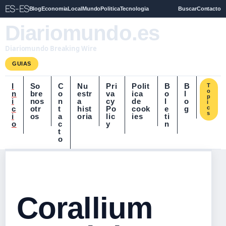
ES-ES
Blog
Economia
Local
Mundo
Politica
Tecnologia
Buscar
Contacto
Diariomundo.es
Diariomundo Breaking Wire
GUIAS
I
So
C
Nu
Pri
Polit
B
B
T
o
n
bre
o
estr
va
ica
o
l
p
i
nos
n
a
cy
de
l
o
i
c
otr
t
hist
Po
cook
e
g
c
s
i
os
a
oria
lic
ies
ti
o
c
y
n
t
o
Corallium