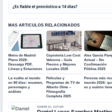
¿Es fiable el pronóstico a 14 días?
MAS ARTICULOS RELACIONADOS
Metro de Madrid
Copistería Low Cost
Alex García Pare
Plano 2026:
Valencia – Guía
Actual – Sin
Descarga PDF,
Precios y Mejores
Confirmación
Líneas y Estaciones
Locales 2025
Pública 2025
La vuelta al mundo
Películas y
Persona más rica
en 80 días: resumen,
Programas de TV de
mundo 2026: qu
personajes y
Alberto Olmo –
es y cuánto tien
análisis
Filmografía
Completa 2025
SOBRE EL AUTOR
Daniel Lucas Sanchez Martin