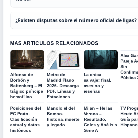
¿Existen disputas sobre el número oficial de ligas?
MAS ARTICULOS RELACIONADOS
Alex Gar
Pareja A
Sin
Confirm
Alfonso de
Metro de
La chica
Pública 
Borbón y
Madrid Plano
salvaje: final,
Battenberg – El
2026: Descarga
asesino y
trágico príncipe
PDF, Líneas y
reseñas
hemofílico
Estaciones
Posiciones del
Manolo el del
Milan – Hellas
TV Prog
FC Porto:
Bombo:
Verona –
Heute A
Clasificación
historia, muerte
Resultado,
Guía pa
actual y datos
y legado
Goles y Análisis
Hispano
históricos
Serie A