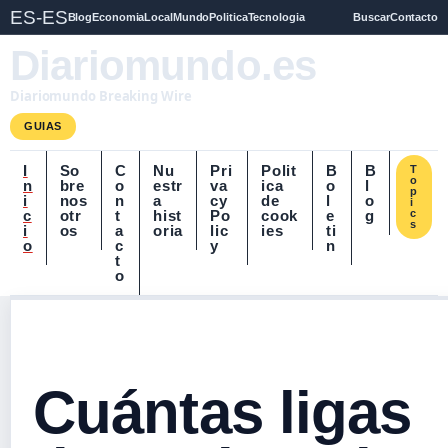
ES-ES
Blog
Economia
Local
Mundo
Politica
Tecnologia
Buscar
Contacto
Diariomundo.es
Diariomundo Breaking Wire
GUIAS
I
So
C
Nu
Pri
Polit
B
B
T
o
n
bre
o
estr
va
ica
o
l
p
i
nos
n
a
cy
de
l
o
i
c
otr
t
hist
Po
cook
e
g
c
s
i
os
a
oria
lic
ies
ti
o
c
y
n
t
o
Cuántas ligas