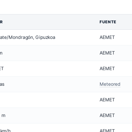
R
FUENTE
sate/Mondragón, Gipuzkoa
AEMET
m
AEMET
ET
AEMET
as
Meteored
AEMET
 m
AEMET
 km/h
AEMET