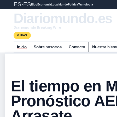
ES-ES
Blog
Economia
Local
Mundo
Politica
Tecnologia
Diariomundo.es
Diariomundo Breaking Wire
GUIAS
Inicio
Sobre nosotros
Contacto
Nuestra histo
El tiempo en 
Pronóstico AE
Arrasate