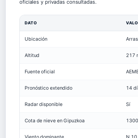
oficiales y privadas consultadas.
DATO
VALO
Ubicación
Arra
Altitud
217 
Fuente oficial
AEM
Pronóstico extendido
14 dí
Radar disponible
Sí
Cota de nieve en Gipuzkoa
1300
Viento dominante
N 10