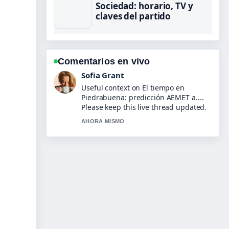
Sociedad: horario, TV y
claves del partido
Comentarios en vivo
Elias Nyberg
The reporting on Posiciones del
Arsenal FC 2026/27 en Premier... feels
solid and very easy to follow.
3 MIN ATRAS