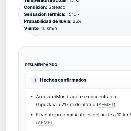
Temperatura actual:
13°C ·
Condición:
Soleado ·
Sensación térmica:
15°C ·
Probabilidad de lluvia:
25% ·
Viento:
18 km/h
RESUMEN RÁPIDO
Hechos confirmados
1
Arrasate/Mondragón se encuentra en
Gipuzkoa a 217 m de altitud (
AEMET
)
El viento predominante es del norte a 10 km
(
AEMET
)