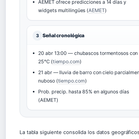
AEMET ofrece predicciones a 14 días y
widgets multilingües (
AEMET
)
Señal cronológica
3
20 abr 13:00 — chubascos tormentosos con
25°C (
tiempo.com
)
21 abr — lluvia de barro con cielo parcialme
nuboso (
tiempo.com
)
Prob. precip. hasta 85% en algunos días
(AEMET)
La tabla siguiente consolida los datos geográfic