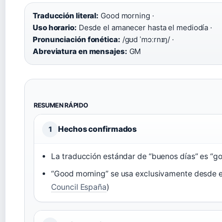
Traducción literal:
Good morning ·
Uso horario:
Desde el amanecer hasta el mediodía ·
Pronunciación fonética:
/ɡʊd ˈmɔːrnɪŋ/ ·
Abreviatura en mensajes:
GM
RESUMEN RÁPIDO
Hechos confirmados
1
La traducción estándar de “buenos días” es “g
“Good morning” se usa exclusivamente desde el
Council España
)