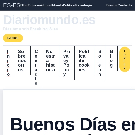
ES-ES
Blog
Economia
Local
Mundo
Politica
Tecnologia
Buscar
Contacto
Diariomundo.es
Diariomundo Breaking Wire
GUIAS
I
So
C
Nu
Pri
Polit
B
B
T
o
n
bre
o
estr
va
ica
o
l
p
i
nos
n
a
cy
de
l
o
i
c
otr
t
hist
Po
cook
e
g
c
s
i
os
a
oria
lic
ies
ti
o
c
y
n
t
o
Buenos Días en