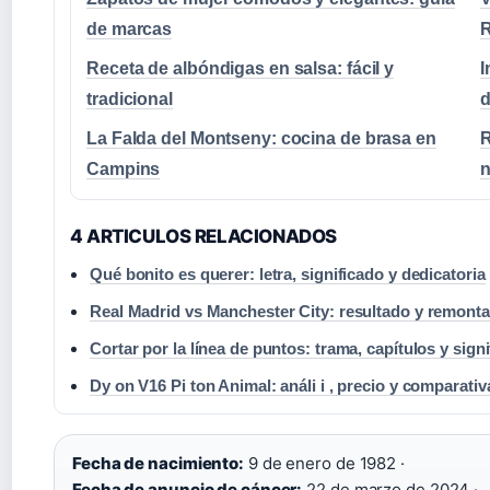
de marcas
R
Receta de albóndigas en salsa: fácil y
I
tradicional
d
La Falda del Montseny: cocina de brasa en
R
Campins
n
4 ARTICULOS RELACIONADOS
Qué bonito es querer: letra, significado y dedicatoria
Real Madrid vs Manchester City: resultado y remont
Cortar por la línea de puntos: trama, capítulos y sign
Dy on V16 Pi ton Animal: análi i , precio y comparativ
Fecha de nacimiento:
9 de enero de 1982 ·
Fecha de anuncio de cáncer:
22 de marzo de 2024 ·