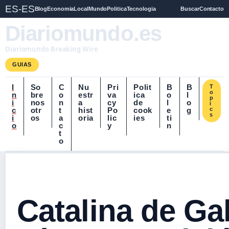
ES-ES
Blog
Economia
Local
Mundo
Politica
Tecnologia
Buscar
Contacto
Diariomundo.es
Diariomundo Breaking Wire
GUIAS
I
So
C
Nu
Pri
Polit
B
B
T
o
n
bre
o
estr
va
ica
o
l
p
i
nos
n
a
cy
de
l
o
i
c
otr
t
hist
Po
cook
e
g
c
s
i
os
a
oria
lic
ies
ti
o
c
y
n
t
o
Catalina de Ga