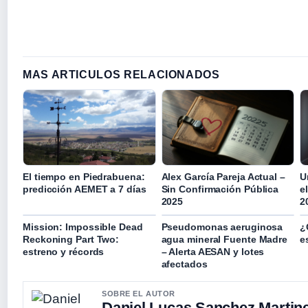
MAS ARTICULOS RELACIONADOS
El tiempo en Piedrabuena:
Alex García Pareja Actual –
U
predicción AEMET a 7 días
Sin Confirmación Pública
e
2025
2
Mission: Impossible Dead
Pseudomonas aeruginosa
¿
Reckoning Part Two:
agua mineral Fuente Madre
e
estreno y récords
– Alerta AESAN y lotes
afectados
SOBRE EL AUTOR
Daniel Lucas Sanchez Martin