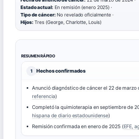
Estado actual:
En remisión (enero 2025) ·
Tipo de cáncer:
No revelado oficialmente ·
Hijos:
Tres (George, Charlotte, Louis)
RESUMEN RÁPIDO
Hechos confirmados
1
Anunció diagnóstico de cáncer el 22 de marzo 
referencia
)
Completó la quimioterapia en septiembre de 2
hispana de diario estadounidense
)
Remisión confirmada en enero de 2025 (
EFE, a