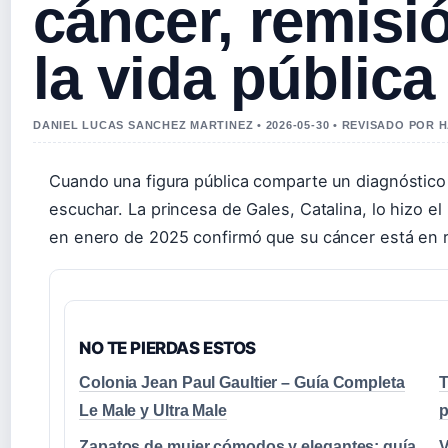
cáncer, remisió
la vida pública
DANIEL LUCAS SANCHEZ MARTINEZ • 2026-05-30 • REVISADO POR
Cuando una figura pública comparte un diagnóstico
escuchar. La princesa de Gales, Catalina, lo hizo e
en enero de 2025 confirmó que su cáncer está en 
NO TE PIERDAS ESTOS
Colonia Jean Paul Gaultier – Guía Completa
T
Le Male y Ultra Male
p
Zapatos de mujer cómodos y elegantes: guía
V