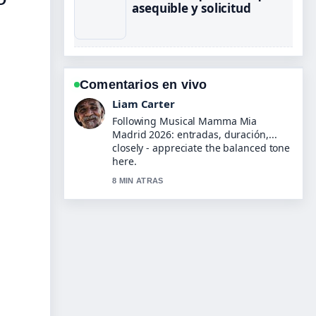
asequible y solicitud
Comentarios en vivo
Maja Eriksson
Useful context on El tiempo en
Piedrabuena: predicción AEMET a....
Please keep this live thread updated.
10 MIN ATRAS