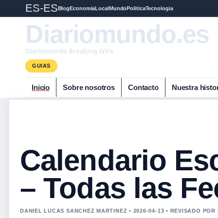
ES-ES
Blog
Economia
Local
Mundo
Politica
Tecnologia
Diariomundo.es
Diariomundo Breaking Wire
GUIAS
Inicio
Sobre nosotros
Contacto
Nuestra histo
Calendario Esc
– Todas las Fe
DANIEL LUCAS SANCHEZ MARTINEZ • 2026-04-13 • REVISADO POR