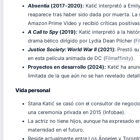
Absentia
(2017-2020):
Katić interpretó a Emil
reaparece tras haber sido dada por muerta. La se
Amazon Prime Video y recibió críticas positivas 
A Call to Spy
(2019):
Katić interpretó a la histó
drama bélico dirigido por Lydia Dean Pilcher (
Fi
Justice Society: World War II
(2021):
Prestó su
en esta película animada de DC (
Filmaffinity
).
Proyectos en desarrollo (2024):
Katić ha anunc
limitada de la que aún no se han revelado detall
Vida personal
Stana Katić se casó con el consultor de negocios
una ceremonia privada en 2015 (Infobae).
La actriz no tiene hijos, aunque ha expresado e
maternidad en el futuro.
Reside actualmente entre Los Ángeles y Toronto