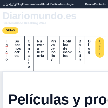
ES-ES
Blog
Economia
Local
Mundo
Politica
Tecnologia
Buscar
Contacto
Diariomundo.es
Diariomundo Breaking Wire
GUIAS
I
So
C
Nu
Pri
Polit
B
B
T
o
n
bre
o
estr
va
ica
o
l
p
i
nos
n
a
cy
de
l
o
i
c
otr
t
hist
Po
cook
e
g
c
s
i
os
a
oria
lic
ies
ti
o
c
y
n
t
o
Películas y pr