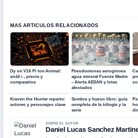
MAS ARTICULOS RELACIONADOS
Dy on V16 Pi ton Animal:
Pseudomonas aeruginosa
Ca
análi i , precio y
agua mineral Fuente Madre
pr
comparativa
– Alerta AESAN y lotes
co
afectados
Kraven the Hunter reparto:
Sombra y hueso libro: guía
Pa
actores y personajes clave
completa de la trilogía y la
ho
serie
di
SOBRE EL AUTOR
Daniel Lucas Sanchez Martin