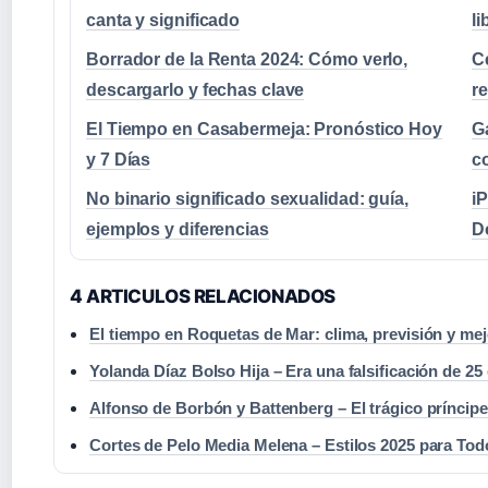
canta y significado
li
Borrador de la Renta 2024: Cómo verlo,
C
descargarlo y fechas clave
r
El Tiempo en Casabermeja: Pronóstico Hoy
Ga
y 7 Días
c
No binario significado sexualidad: guía,
i
ejemplos y diferencias
D
4 ARTICULOS RELACIONADOS
El tiempo en Roquetas de Mar: clima, previsión y me
Yolanda Díaz Bolso Hija – Era una falsificación de 25
Alfonso de Borbón y Battenberg – El trágico príncipe
Cortes de Pelo Media Melena – Estilos 2025 para Tod