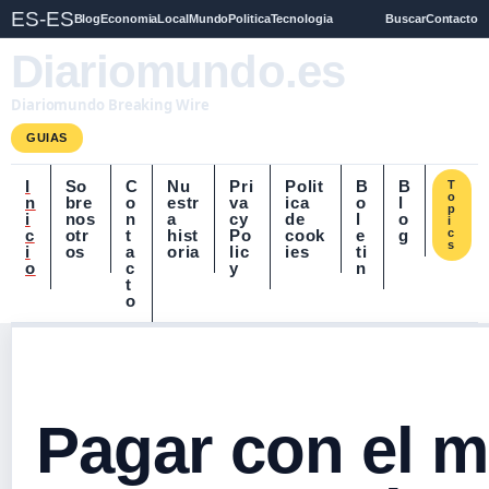
ES-ES
Blog
Economia
Local
Mundo
Politica
Tecnologia
Buscar
Contacto
Diariomundo.es
Diariomundo Breaking Wire
GUIAS
I
So
C
Nu
Pri
Polit
B
B
T
o
n
bre
o
estr
va
ica
o
l
p
i
nos
n
a
cy
de
l
o
i
c
otr
t
hist
Po
cook
e
g
c
s
i
os
a
oria
lic
ies
ti
o
c
y
n
t
o
Pagar con el m