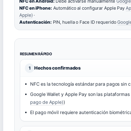
NFC en Android:
Debe activarse manualmente
Google
NFC en iPhone:
Automático al configurar Apple Pay
Ap
Apple)
·
Autenticación:
PIN, huella o Face ID requerido
Google
RESUMEN RÁPIDO
Hechos confirmados
1
NFC es la tecnología estándar para pagos sin 
Google Wallet y Apple Pay son las plataformas
pago de Apple)
)
El pago móvil requiere autenticación biométric