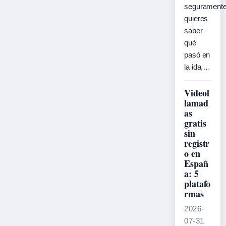
segurament
quieres
saber
qué
pasó en
la ida,…
Videol
lamad
as
gratis
sin
registr
o en
Españ
a: 5
platafo
rmas
2026-
07-31