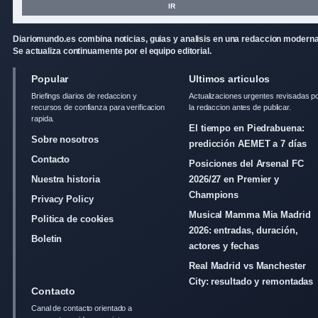
IR
Diariomundo.es combina noticias, guias y analisis en una redaccion moderna
Se actualiza continuamente por el equipo editorial.
Popular
Ultimos articulos
Briefings diarios de redaccion y
Actualizaciones urgentes revisadas p
recursos de confianza para verificacion
la redaccion antes de publicar.
rapida.
El tiempo en Piedrabuena:
Sobre nosotros
predicción AEMET a 7 días
Contacto
Posiciones del Arsenal FC
Nuestra historia
2026/27 en Premier y
Champions
Privacy Policy
Musical Mamma Mia Madrid
Politica de cookies
2026: entradas, duración,
Boletin
actores y fechas
Real Madrid vs Manchester
City: resultado y remontadas
Contacto
Canal de contacto orientado a