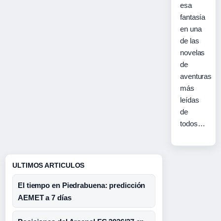
esa
fantasía
en una
de las
novelas
de
aventuras
más
leídas
de
todos…
ULTIMOS ARTICULOS
El tiempo en Piedrabuena: predicción
AEMET a 7 días