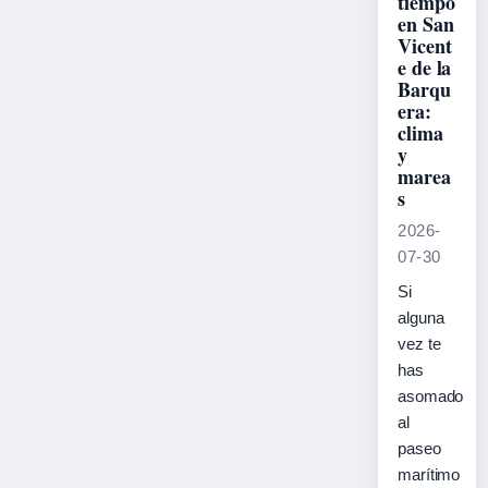
tiempo
en San
Vicent
e de la
Barqu
era:
clima
y
marea
s
2026-
07-30
Si
alguna
vez te
has
asomado
al
paseo
marítimo