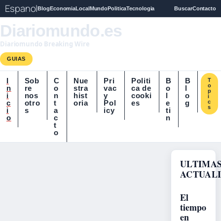
Espanol
Blog
Economia
Local
Mundo
Politica
Tecnologia
Buscar
Contacto
Diariomundo.es
Diariomundo Breaking Wire
GUIAS
I
Sob
C
Nue
Pri
Politi
B
B
T
o
n
re
o
stra
vac
ca de
o
l
p
i
nos
n
hist
y
cooki
l
o
i
c
otro
t
oria
Pol
es
e
g
c
s
i
s
a
icy
ti
o
c
n
t
o
ULTIMA
ACTUAL
El
tiempo
en