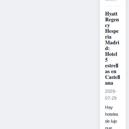
Hyatt
Regen
cy
Hespe
ria
Madri
d:
Hotel
5
estrell
as en
Castell
ana
2026-
07-29
Hay
hoteles
de lujo
que