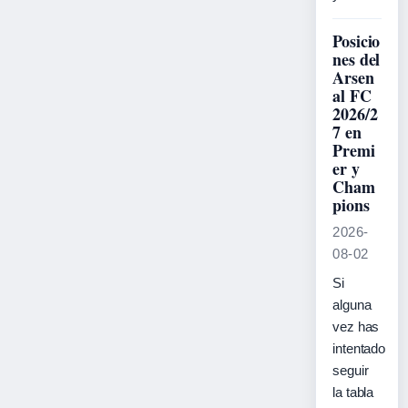
Posicio
nes del
Arsen
al FC
2026/2
7 en
Premi
er y
Cham
pions
2026-
08-02
Si
alguna
vez has
intentado
seguir
la tabla