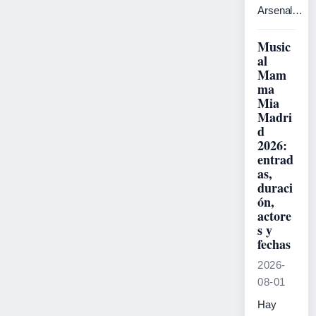
Arsenal…
Music
al
Mam
ma
Mia
Madri
d
2026:
entrad
as,
duraci
ón,
actore
s y
fechas
2026-
08-01
Hay