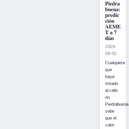
Piedra
buena:
predic
ción
AEME
T a 7
días
2026-
08-02
Cualquiera
que
haya
mirado
al cielo
en
Piedrabuena
sabe
que el
calor